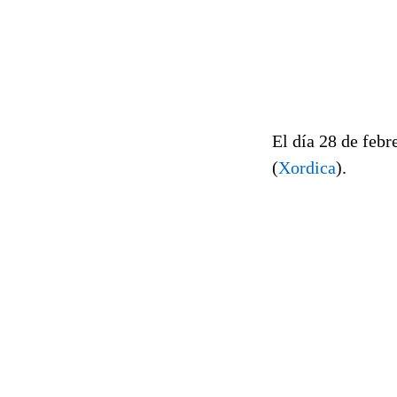
El día 28 de febr
(
Xordica
).