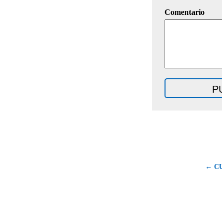
Comentario
← C