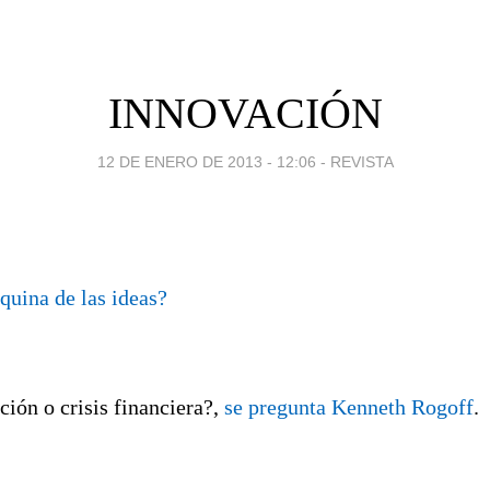
INNOVACIÓN
12 DE ENERO DE 2013 - 12:06
-
REVISTA
quina de las ideas?
ción o crisis financiera?,
se pregunta Kenneth Rogoff
.