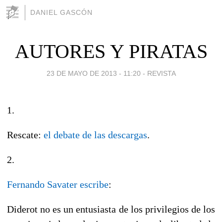
DANIEL GASCÓN
AUTORES Y PIRATAS
23 DE MAYO DE 2013 - 11:20
-
REVISTA
1.
Rescate:
el debate de las descargas
.
2.
Fernando Savater escribe
:
Diderot no es un entusiasta de los privilegios de los