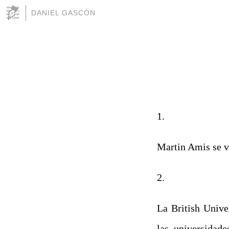
DANIEL GASCÓN
1.
Martin Amis se 
2.
La British Univ
las universidade