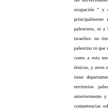
ocupación " y e
principalmente 
palestinos, ni a
israelíes: no ti
palestino ni que 
como a esta med
étnicos, y otros 
tiene departame
territorios pa
anteriormente y
competencias so