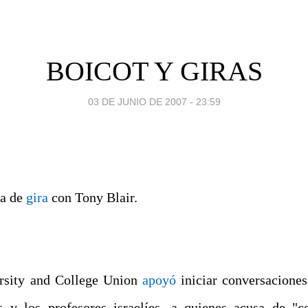
BOICOT Y GIRAS
03 DE JUNIO DE 2007 - 23:59
va de
gira
con Tony Blair.
ersity and College Union
apoyó
iniciar conversaciones
s y los profesores israelíes, a quienes acusa de "