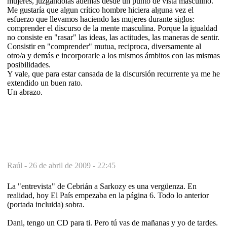
mujeres, juzgándolas además desde un punto de vista masculino.
Me gustaría que algun crítico hombre hiciera alguna vez el
esfuerzo que llevamos haciendo las mujeres durante siglos:
comprender el discurso de la mente masculina. Porque la igualdad
no consiste en "rasar" las ideas, las actitudes, las maneras de sentir.
Consistir en "comprender" mutua, reciproca, diversamente al
otro/a y demás e incorporarle a los mismos ámbitos con las mismas
posibilidades.
Y vale, que para estar cansada de la discursión recurrente ya me he
extendido un buen rato.
Un abrazo.
Raúl -
26 de abril de 2009 - 22:45
La "entrevista" de Cebrián a Sarkozy es una vergüenza. En
realidad, hoy El País empezaba en la página 6. Todo lo anterior
(portada incluida) sobra.
Dani, tengo un CD para ti. Pero tú vas de mañanas y yo de tardes.